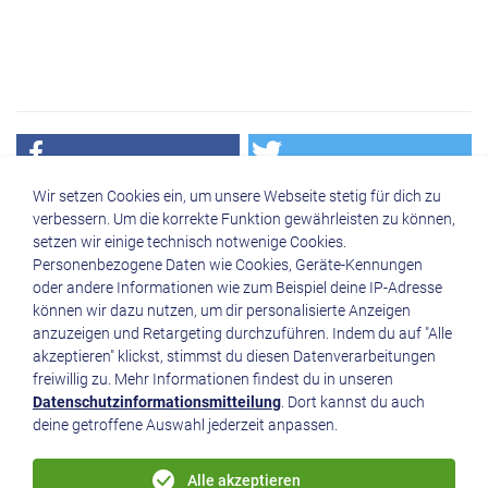
Wir setzen Cookies ein, um unsere Webseite stetig für dich zu
verbessern. Um die korrekte Funktion gewährleisten zu können,
setzen wir einige technisch notwenige Cookies.
Quicklinks
Personenbezogene Daten wie Cookies, Geräte-Kennungen
oder andere Informationen wie zum Beispiel deine IP-Adresse
können wir dazu nutzen, um dir personalisierte Anzeigen
anzuzeigen und Retargeting durchzuführen. Indem du auf "Alle
akzeptieren" klickst, stimmst du diesen Datenverarbeitungen
freiwillig zu. Mehr Informationen findest du in unseren
Radio Grüne Welle St. Josef GmbH
Datenschutzinformationsmitteilung
. Dort kannst du auch
Domplatz 3 I-39100 Bozen (BZ)
deine getroffene Auswahl jederzeit anpassen.
Tel. (+39) 0471 300092
Email
info(at)rgw.it
St.-Nr. - MwSt.-Nr. 00170730212
Alle akzeptieren