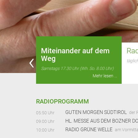
zurück
Miteinander auf dem
Rad
Weg
täglic
Samstags 17.30 Uhr (Wh. So. 8.00 Uhr)
Mehr lesen ...
RADIOPROGRAMM
GUTEN MORGEN SÜDTIROL
der RGW-Ra
05:50 Uhr
HL. MESSE AUS DEM BOZNER D
09:00 Uhr
RADIO GRÜNE WELLE
am Vormitt
10:00 Uhr