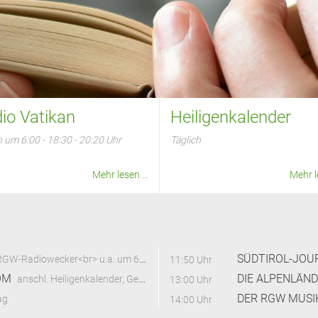
io Vatikan
Heiligenkalender
h um 6:00 - 18:30 - 20:20 Uhr
Täglich
Mehr lesen ...
Mehr le
SÜDTIROL-JOU
diowecker<br> u.a. um 6 - 6.20 Uhr: Radio Vatikan<br> Nachrichtenmagazin
11:50 Uhr
OM
DIE ALPENLÄN
anschl. Heiligenkalender, Gedanken zum Tag
13:00 Uhr
DER RGW MUSI
ag
14:00 Uhr